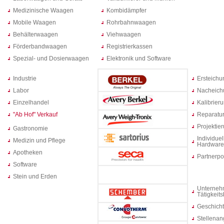
Medizinische Waagen
Kombidämpfer
Mobile Waagen
Rohrbahnwaagen
Behälterwaagen
Viehwaagen
Förderbandwaagen
Registrierkassen
Spezial- und Dosierwaagen
Elektronik und Software
Industrie
Ersteich
Labor
Nacheich
Einzelhandel
Kalibrier
"Ab Hof" Verkauf
Reparatur
Projektie
Gastronomie
Individuel
Medizin und Pflege
Hardware
Apotheken
Partnerpo
Software
Stein und Erden
Unterneh
Tätigkeit
Geschich
Stellenan