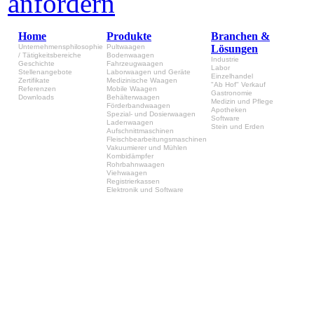
Home
Produkte
Branchen &
Unternehmensphilosophie
Pultwaagen
Lösungen
/ Tätigkeitsbereiche
Bodenwaagen
Industrie
Geschichte
Fahrzeugwaagen
Labor
Stellenangebote
Laborwaagen und Geräte
Einzelhandel
Zertifikate
Medizinische Waagen
"Ab Hof" Verkauf
Referenzen
Mobile Waagen
Gastronomie
Downloads
Behälterwaagen
Medizin und Pflege
Förderbandwaagen
Apotheken
Spezial- und Dosierwaagen
Software
Ladenwaagen
Stein und Erden
Aufschnittmaschinen
Fleischbearbeitungsmaschinen
Vakuumierer und Mühlen
Kombidämpfer
Rohrbahnwaagen
Viehwaagen
Registrierkassen
Elektronik und Software