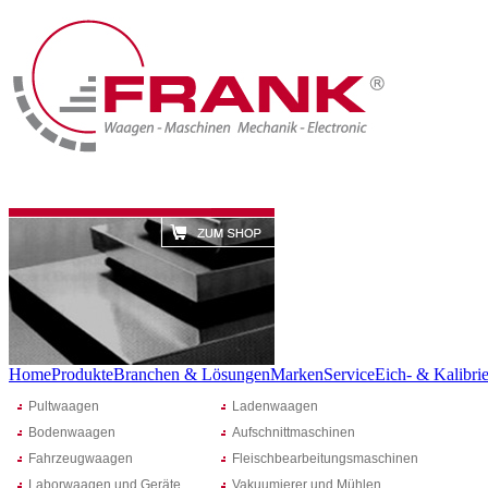
Home
Produkte
Branchen & Lösungen
Marken
Service
Eich- & Kalibrie
Pultwaagen
Ladenwaagen
Bodenwaagen
Aufschnittmaschinen
Fahrzeugwaagen
Fleischbearbeitungsmaschinen
Laborwaagen und Geräte
Vakuumierer und Mühlen