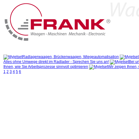
Home
Produkte
Branchen & Lösungen
Marken
Radlagerwaagen, Brückenwaagen, Wiegeautomatisation
Alles ohne Umwege direkt im Radlader - Sprechen Sie uns an!
Bei un
Ihnen, wie Sie Arbeitsprozesse sinnvoll optimieren
Wir zeigen Ihnen, 
1
2
3
4
5
6