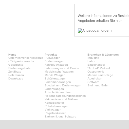
Angebot anfordern
Weitere Informationen zu Bestel
Angeboten erhalten Sie hier.
Home
Produkte
Branchen & Lösungen
Unternehmensphilosophie
Pultwaagen
Industrie
/ Tätigkeitsbereiche
Bodenwaagen
Labor
Geschichte
Fahrzeugwaagen
Einzelhandel
Stellenangebote
Laborwaagen und Geräte
"Ab Hof" Verkauf
Zertifikate
Medizinische Waagen
Gastronomie
Referenzen
Mobile Waagen
Medizin und Pflege
Downloads
Behälterwaagen
Apotheken
Förderbandwaagen
Software
Spezial- und Dosierwaagen
Stein und Erden
Ladenwaagen
Aufschnittmaschinen
Fleischbearbeitungsmaschinen
Vakuumierer und Mühlen
Kombidämpfer
Rohrbahnwaagen
Viehwaagen
Registrierkassen
Elektronik und Software