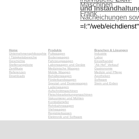
und Instandhaltun
Nacheichungen sowi
=l:"/web/eichdienst"
Home
Produkte
Branchen & Lösungen
Unternehmensphilosophie
Pultwaagen
Industrie
/ Tätigkeitsbereiche
Bodenwaagen
Labor
Geschichte
Fahrzeugwaagen
Einzelhandel
Stellenangebote
Laborwaagen und Geräte
"Ab Hof" Verkauf
Zertifikate
Medizinische Waagen
Gastronomie
Referenzen
Mobile Waagen
Medizin und Pflege
Downloads
Behälterwaagen
Apotheken
Förderbandwaagen
Software
Spezial- und Dosierwaagen
Stein und Erden
Ladenwaagen
Aufschnittmaschinen
Fleischbearbeitungsmaschinen
Vakuumierer und Mühlen
Kombidämpfer
Rohrbahnwaagen
Viehwaagen
Registrierkassen
Elektronik und Software