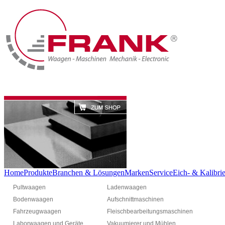
Home
Produkte
Branchen & Lösungen
Marken
Service
Eich- & Kalibrie
Pultwaagen
Ladenwaagen
Bodenwaagen
Aufschnittmaschinen
Fahrzeugwaagen
Fleischbearbeitungsmaschinen
Laborwaagen und Geräte
Vakuumierer und Mühlen