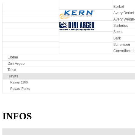
Berkel
Avery Berkel
Avery Weigh-
Sartorius
Seca
Bark
Schember
Convotherm
Eloma
Dini Argeo
Talsa
Ravas
Ravas 1100
Ravas iForks
INFOS