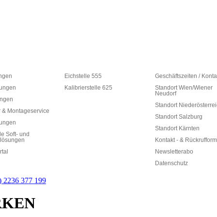
ungen
Eichstelle 555
Geschäftszeiten / Konta
ungen
Kalibrierstelle 625
Standort Wien/Wiener
Neudorf
ungen
Standort Niederösterre
 & Montageservice
Standort Salzburg
rungen
Standort Kärnten
le Soft- und
lösungen
Kontakt - & Rückrufform
rtal
Newsletterabo
Datenschutz
0) 2236 377 199
RKEN