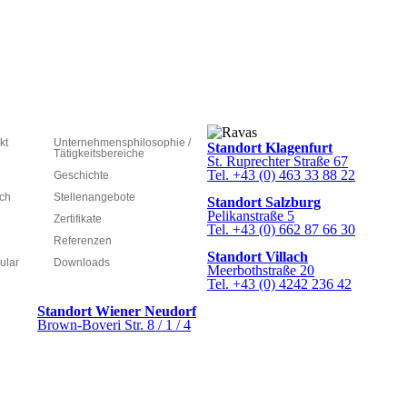
kt
Unternehmensphilosophie /
Standort Klagenfurt
Tätigkeitsbereiche
St. Ruprechter Straße 67
Tel. +43 (0) 463 33 88 22
Geschichte
ich
Stellenangebote
Standort Salzburg
Pelikanstraße 5
Zertifikate
Tel. +43 (0) 662 87 66 30
Referenzen
Standort Villach
ular
Downloads
Meerbothstraße 20
Tel. +43 (0) 4242 236 42
Standort Wiener Neudorf
Brown-Boveri Str. 8 / 1 / 4