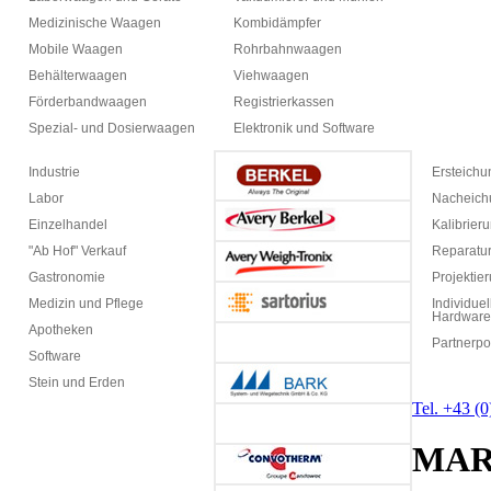
Medizinische Waagen
Kombidämpfer
Mobile Waagen
Rohrbahnwaagen
Behälterwaagen
Viehwaagen
Förderbandwaagen
Registrierkassen
Spezial- und Dosierwaagen
Elektronik und Software
Industrie
Ersteich
Labor
Nacheich
Einzelhandel
Kalibrier
"Ab Hof" Verkauf
Reparatur
Gastronomie
Projektie
Medizin und Pflege
Individuel
Hardware
Apotheken
Partnerpo
Software
Stein und Erden
Tel. +43 (
MA