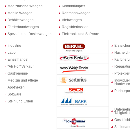
Medizinische Waagen
Kombidämpfer
Mobile Waagen
Rohrbahnwaagen
Behälterwaagen
Viehwaagen
Förderbandwaagen
Registrierkassen
Spezial- und Dosierwaagen
Elektronik und Software
Industrie
Ersteich
Labor
Nacheich
Einzelhandel
Kalibrier
"Ab Hof" Verkauf
Reparatur
Gastronomie
Projektie
Medizin und Pflege
Individuel
Hardware
Apotheken
Partnerpo
Software
Stein und Erden
Unterneh
Tätigkeit
Geschich
Stellenan