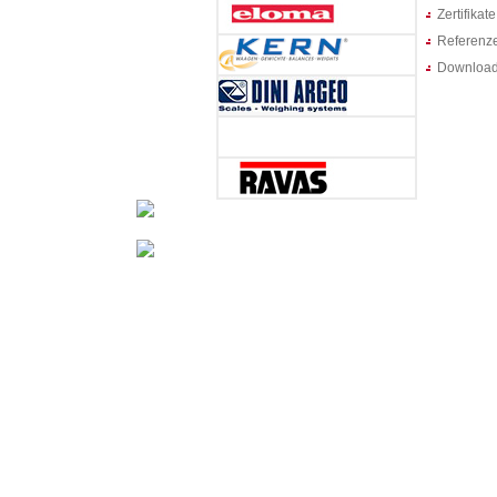
Zertifikate
Referenz
Downloa
Miligramm genaue Waagen, Kalibrierungen
Preisauszeichnungswaagen, Fleischverarbeitung u
Wir bieten Ihnen individuelle Lösungen 
Wiegeautomatisation ...