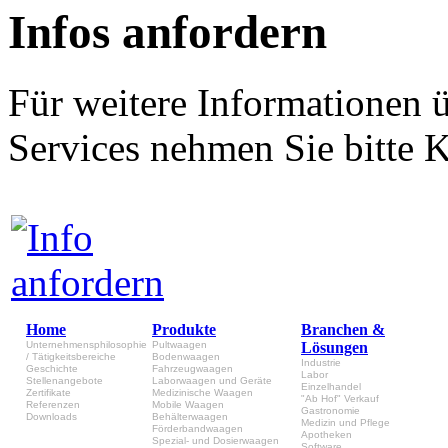
Infos anfordern
Für weitere Informationen 
Services nehmen Sie bitte K
Home
Produkte
Branchen &
Unternehmensphilosophie
Pultwaagen
Lösungen
/ Tätigkeitsbereiche
Bodenwaagen
Industrie
Geschichte
Fahrzeugwaagen
Labor
Stellenangebote
Laborwaagen und Geräte
Einzelhandel
Zertifikate
Medizinische Waagen
"Ab Hof" Verkauf
Referenzen
Mobile Waagen
Gastronomie
Downloads
Behälterwaagen
Medizin und Pflege
Förderbandwaagen
Apotheken
Spezial- und Dosierwaagen
Software