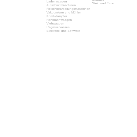
Ladenwaagen
Stein und Erden
Aufschnittmaschinen
Fleischbearbeitungsmaschinen
Vakuumierer und Mühlen
Kombidämpfer
Rohrbahnwaagen
Viehwaagen
Registrierkassen
Elektronik und Software