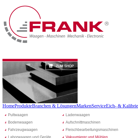
Home
Produkte
Branchen & Lösungen
Marken
Service
Eich- & Kalibrie
Pultwaagen
Ladenwaagen
Bodenwaagen
Aufschnittmaschinen
Fahrzeugwaagen
Fleischbearbeitungsmaschinen
Laborwaagen und Geräte
Vakuumierer und Mühlen