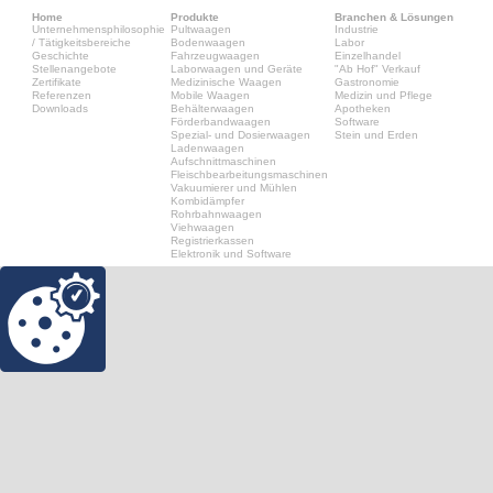
Home
Produkte
Branchen & Lösungen
Unternehmensphilosophie
Pultwaagen
Industrie
/ Tätigkeitsbereiche
Bodenwaagen
Labor
Geschichte
Fahrzeugwaagen
Einzelhandel
Stellenangebote
Laborwaagen und Geräte
"Ab Hof" Verkauf
Zertifikate
Medizinische Waagen
Gastronomie
Referenzen
Mobile Waagen
Medizin und Pflege
Downloads
Behälterwaagen
Apotheken
Förderbandwaagen
Software
Spezial- und Dosierwaagen
Stein und Erden
Ladenwaagen
Aufschnittmaschinen
Fleischbearbeitungsmaschinen
Vakuumierer und Mühlen
Kombidämpfer
Rohrbahnwaagen
Viehwaagen
Registrierkassen
Elektronik und Software