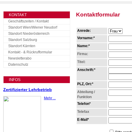
Kontaktformular
KONTAKT
Geschäftszeiten / Kontakt
Standort Wien/Wiener Neudorf
Anrede:
Standort Niederösterreich
Vorname:*
Standort Salzburg
Standort Kärnten
Name:*
Kontakt - & Rückrufformular
Firma:
Newsletterabo
Titel:
Datenschutz
Anschrift:*
INFOS
PLZ, Ort:*
Zertifizierter Lehrbetrieb
Abteilung /
Funktion
Mehr ...
Telefon*
Telefax
E-Mail*