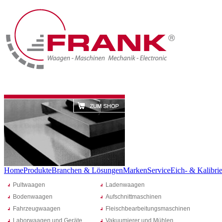
Home
Produkte
Branchen & Lösungen
Marken
Service
Eich- & Kalibrie
Pultwaagen
Ladenwaagen
Bodenwaagen
Aufschnittmaschinen
Fahrzeugwaagen
Fleischbearbeitungsmaschinen
Laborwaagen und Geräte
Vakuumierer und Mühlen