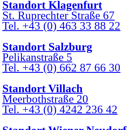
Standort Klagenfurt
Wir sind österreichweit für Sie im Einsatz
St. Ruprechter Straße 67
Tel. +43 (0) 463 33 88 22
Standort Salzburg
Pelikanstraße 5
Tel. +43 (0) 662 87 66 30
Standort Villach
Meerbothstraße 20
Tel. +43 (0) 4242 236 42