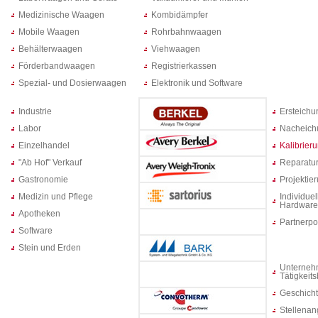
Medizinische Waagen
Kombidämpfer
Mobile Waagen
Rohrbahnwaagen
Behälterwaagen
Viehwaagen
Förderbandwaagen
Registrierkassen
Spezial- und Dosierwaagen
Elektronik und Software
Industrie
Ersteich
Labor
Nacheich
Einzelhandel
Kalibrier
"Ab Hof" Verkauf
Reparatur
Gastronomie
Projektie
Medizin und Pflege
Individuel
Hardware
Apotheken
Partnerpo
Software
Stein und Erden
Unterneh
Tätigkeit
Geschich
Stellenan