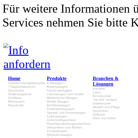
Für weitere Informationen 
Services nehmen Sie bitte K
Home
Produkte
Branchen &
Unternehmensphilosophie
Pultwaagen
Lösungen
/ Tätigkeitsbereiche
Bodenwaagen
Industrie
Geschichte
Fahrzeugwaagen
Labor
Stellenangebote
Laborwaagen und Geräte
Einzelhandel
Zertifikate
Medizinische Waagen
"Ab Hof" Verkauf
Referenzen
Mobile Waagen
Gastronomie
Downloads
Behälterwaagen
Medizin und Pflege
Förderbandwaagen
Apotheken
Spezial- und Dosierwaagen
Software
Ladenwaagen
Stein und Erden
Aufschnittmaschinen
Fleischbearbeitungsmaschinen
Vakuumierer und Mühlen
Kombidämpfer
Rohrbahnwaagen