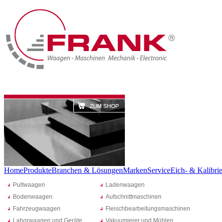
Home
Produkte
Branchen & Lösungen
Marken
Service
Eich- & Kalibrie
Pultwaagen
Ladenwaagen
Bodenwaagen
Aufschnittmaschinen
Fahrzeugwaagen
Fleischbearbeitungsmaschinen
Laborwaagen und Geräte
Vakuumierer und Mühlen