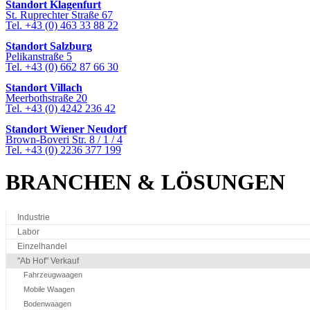
Standort Klagenfurt
St. Ruprechter Straße 67
Bei uns erhalten Sie d
Tel. +43 (0) 463 33 88 22
Produkt in Leistung u
Bei uns erhalten Sie a
Standort Salzburg
Gastrobetrieb
Pelikanstraße 5
Tel. +43 (0) 662 87 66 30
Standort Villach
Meerbothstraße 20
Tel. +43 (0) 4242 236 42
Standort Wiener Neudorf
Brown-Boveri Str. 8 / 1 / 4
Tel. +43 (0) 2236 377 199
BRANCHEN & LÖSUNGEN
Industrie
Labor
Einzelhandel
"Ab Hof" Verkauf
Fahrzeugwaagen
Mobile Waagen
Bodenwaagen