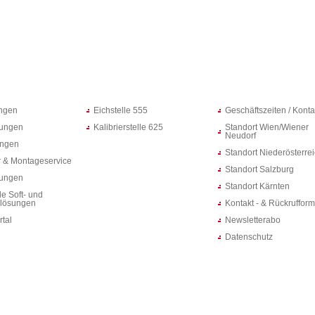
ungen
Eichstelle 555
Geschäftszeiten / Konta
ungen
Kalibrierstelle 625
Standort Wien/Wiener
Neudorf
ungen
Standort Niederösterre
 & Montageservice
Standort Salzburg
rungen
Standort Kärnten
le Soft- und
lösungen
Kontakt - & Rückrufform
rtal
Newsletterabo
Datenschutz