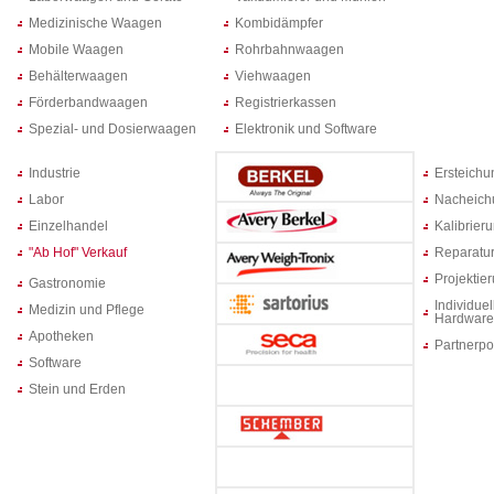
Medizinische Waagen
Kombidämpfer
Mobile Waagen
Rohrbahnwaagen
Behälterwaagen
Viehwaagen
Förderbandwaagen
Registrierkassen
Spezial- und Dosierwaagen
Elektronik und Software
Industrie
Ersteich
Labor
Nacheich
Einzelhandel
Kalibrier
"Ab Hof" Verkauf
Reparatur
Projektie
Gastronomie
Individuel
Medizin und Pflege
Hardware
Apotheken
Partnerpo
Software
Stein und Erden