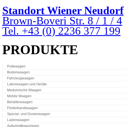
Standort Wiener Neudorf
Brown-Boveri Str. 8 / 1 / 4
Tel. +43 (0) 2236 377 199
PRODUKTE
Pultwaagen
Bodenwaagen
Fahrzeugwaagen
Laborwaagen und Geräte
Medizinische Waagen
Mobile Waagen
Behälterwaagen
Förderbandwaagen
Spezial- und Dosierwaagen
Ladenwaagen
Aufschnittmaschinen