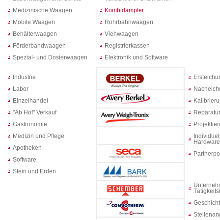
Medizinische Waagen
Kombidämpfer
Mobile Waagen
Rohrbahnwaagen
Behälterwaagen
Viehwaagen
Förderbandwaagen
Registrierkassen
Spezial- und Dosierwaagen
Elektronik und Software
Industrie
Ersteich
Labor
Nacheich
Einzelhandel
Kalibrier
"Ab Hof" Verkauf
Reparatur
Gastronomie
Projektie
Medizin und Pflege
Individuel
Hardware
Apotheken
Partnerpo
Software
Stein und Erden
Unterneh
Tätigkeit
Geschich
Stellenan