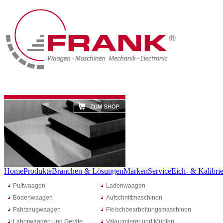
Home
Produkte
Branchen & Lösungen
Marken
Service
Eich- & Kalibrie
Pultwaagen
Ladenwaagen
Bodenwaagen
Aufschnittmaschinen
Fahrzeugwaagen
Fleischbearbeitungsmaschinen
Laborwaagen und Geräte
Vakuumierer und Mühlen