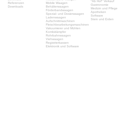
"Ab Hof" Verkauf
Referenzen
Mobile Waagen
Gastronomie
Downloads
Behälterwaagen
Medizin und Pflege
Förderbandwaagen
Apotheken
Spezial- und Dosierwaagen
Software
Ladenwaagen
Stein und Erden
Aufschnittmaschinen
Fleischbearbeitungsmaschinen
Vakuumierer und Mühlen
Kombidämpfer
Rohrbahnwaagen
Viehwaagen
Registrierkassen
Elektronik und Software