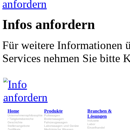
Infos anfordern
Für weitere Informationen 
Services nehmen Sie bitte K
Home
Produkte
Branchen &
Unternehmensphilosophie
Pultwaagen
Lösungen
/ Tätigkeitsbereiche
Bodenwaagen
Industrie
Geschichte
Fahrzeugwaagen
Labor
Stellenangebote
Laborwaagen und Geräte
Einzelhandel
Zertifikate
Medizinische Waagen