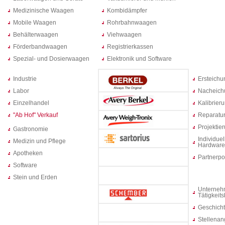
Medizinische Waagen
Kombidämpfer
Mobile Waagen
Rohrbahnwaagen
Behälterwaagen
Viehwaagen
Förderbandwaagen
Registrierkassen
Spezial- und Dosierwaagen
Elektronik und Software
Industrie
Ersteich
Labor
Nacheich
Einzelhandel
Kalibrier
"Ab Hof" Verkauf
Reparatur
Projektie
Gastronomie
Individuel
Medizin und Pflege
Hardware
Apotheken
Partnerpo
Software
Stein und Erden
Unterneh
Tätigkeit
Geschich
Stellenan