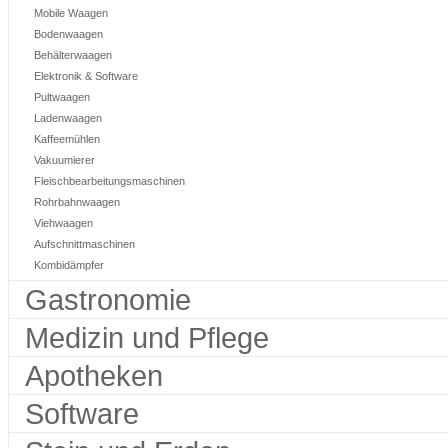
Mobile Waagen
Bodenwaagen
Behälterwaagen
Elektronik & Software
Pultwaagen
Ladenwaagen
Kaffeemühlen
Vakuumierer
Fleischbearbeitungsmaschinen
Rohrbahnwaagen
Viehwaagen
Aufschnittmaschinen
Kombidämpfer
Gastronomie
Medizin und Pflege
Apotheken
Software