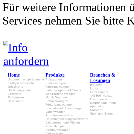
Für weitere Informationen 
Services nehmen Sie bitte K
Home
Produkte
Branchen &
Unternehmensphilosophie
Pultwaagen
Lösungen
/ Tätigkeitsbereiche
Bodenwaagen
Industrie
Geschichte
Fahrzeugwaagen
Labor
Stellenangebote
Laborwaagen und Geräte
Einzelhandel
Zertifikate
Medizinische Waagen
"Ab Hof" Verkauf
Referenzen
Mobile Waagen
Gastronomie
Downloads
Behälterwaagen
Medizin und Pflege
Förderbandwaagen
Apotheken
Spezial- und Dosierwaagen
Software
Ladenwaagen
Stein und Erden
Aufschnittmaschinen
Fleischbearbeitungsmaschinen
Vakuumierer und Mühlen
Kombidämpfer
Rohrbahnwaagen
Viehwaagen