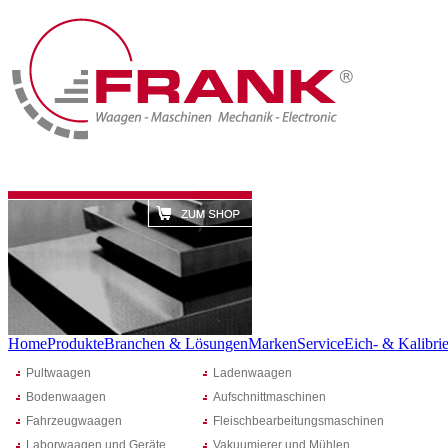
Home
Produkte
Branchen & Lösungen
Marken
Service
Eich- & Kalibrie
Pultwaagen
Ladenwaagen
Bodenwaagen
Aufschnittmaschinen
Fahrzeugwaagen
Fleischbearbeitungsmaschinen
Laborwaagen und Geräte
Vakuumierer und Mühlen