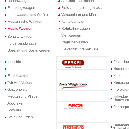
Bodenwaagen
Aufschnittmaschinen
Fahrzeugwaagen
Fleischbearbeitungsmaschinen
Laborwaagen und Geräte
Vakuumierer und Mühlen
Medizinische Waagen
Kombidämpfer
Mobile Waagen
Rohrbahnwaagen
Viehwaagen
Behälterwaagen
Registrierkassen
Förderbandwaagen
Elektronik und Software
Spezial- und Dosierwaagen
Industrie
Ersteich
Labor
Nacheich
Einzelhandel
Kalibrier
"Ab Hof" Verkauf
Reparatur
Gastronomie
Projektie
Medizin und Pflege
Individuel
Hardware
Apotheken
Partnerpo
Software
Stein und Erden
Unterneh
Tätigkeit