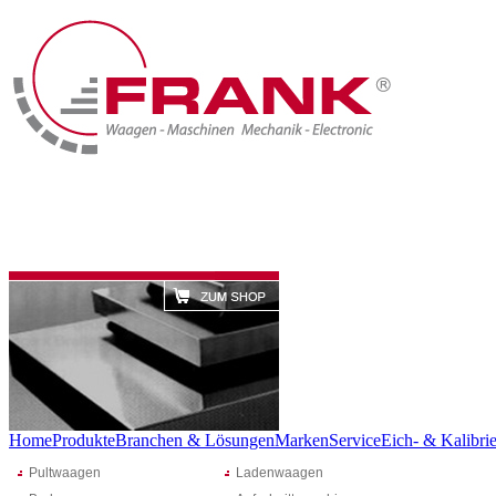
Home
Produkte
Branchen & Lösungen
Marken
Service
Eich- & Kalibrie
Pultwaagen
Ladenwaagen