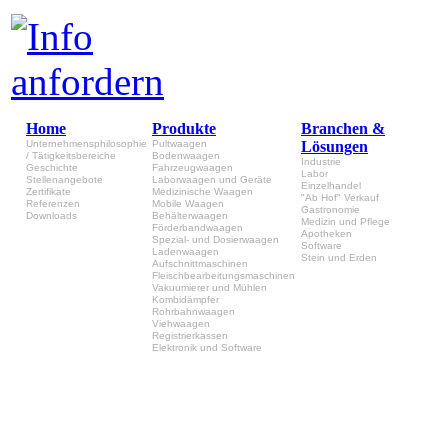
Home
Produkte
Branchen &
Unternehmensphilosophie
Pultwaagen
Lösungen
/ Tätigkeitsbereiche
Bodenwaagen
Industrie
Geschichte
Fahrzeugwaagen
Labor
Stellenangebote
Laborwaagen und Geräte
Einzelhandel
Zertifikate
Medizinische Waagen
"Ab Hof" Verkauf
Referenzen
Mobile Waagen
Gastronomie
Downloads
Behälterwaagen
Medizin und Pflege
Förderbandwaagen
Apotheken
Spezial- und Dosierwaagen
Software
Ladenwaagen
Stein und Erden
Aufschnittmaschinen
Fleischbearbeitungsmaschinen
Vakuumierer und Mühlen
Kombidämpfer
Rohrbahnwaagen
Viehwaagen
Registrierkassen
Elektronik und Software