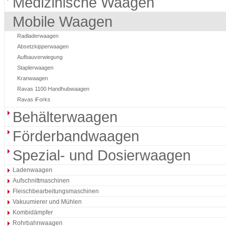
Medizinische Waagen
Mobile Waagen
Radladerwaagen
Absetzkipperwaagen
Aufbauverwiegung
Staplerwaagen
Kranwaagen
Ravas 1100 Handhubwaagen
Ravas iForks
Behälterwaagen
Förderbandwaagen
Spezial- und Dosierwaagen
Ladenwaagen
Aufschnittmaschinen
Fleischbearbeitungsmaschinen
Vakuumierer und Mühlen
Kombidämpfer
Rohrbahnwaagen