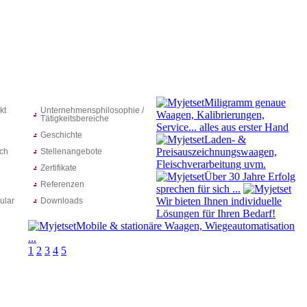
Miligramm genaue
kt
Unternehmensphilosophie /
Waagen, Kalibrierungen,
Tätigkeitsbereiche
Service... alles aus erster Hand
Geschichte
Laden- &
Preisauszeichnungswaagen,
ich
Stellenangebote
Fleischverarbeitung uvm.
Zertifikate
Über 30 Jahre Erfolg
Referenzen
sprechen für sich ...
Wir bieten Ihnen individuelle
ular
Downloads
Lösungen für Ihren Bedarf!
Mobile & stationäre Waagen, Wiegeautomatisation
...
1
2
3
4
5