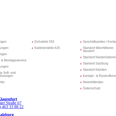
ungen
Eichstelle 555
Geschäftszeiten / Konta
ungen
Kalibrierstelle 625
Standort Wien/Wiener
Neudorf
ungen
Standort Niederösterre
 & Montageservice
Standort Salzburg
rungen
Standort Kärnten
le Soft- und
lösungen
Kontakt - & Rückrufform
rtal
Newsletterabo
Datenschutz
Klagenfurt
ter Straße 67
) 463 33 88 22
Salzburg