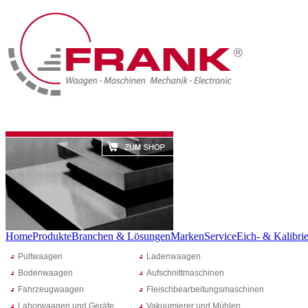
Home
Produkte
Branchen & Lösungen
Marken
Service
Eich- & Kalibrie
Pultwaagen
Ladenwaagen
Bodenwaagen
Aufschnittmaschinen
Fahrzeugwaagen
Fleischbearbeitungsmaschinen
Laborwaagen und Geräte
Vakuumierer und Mühlen