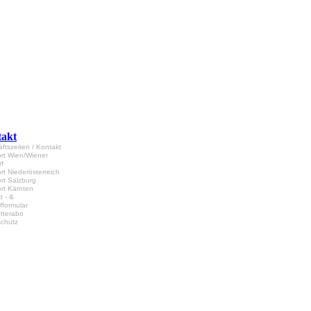
akt
ftszeiten / Kontakt
rt Wien/Wiener
f
rt Niederösterreich
rt Salzburg
rt Kärnten
t - &
fformular
tterabo
chutz