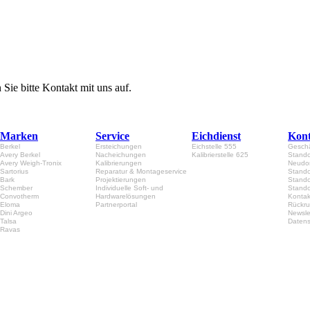
Sie bitte Kontakt mit uns auf.
Marken
Service
Eichdienst
Kont
Berkel
Ersteichungen
Eichstelle 555
Geschä
Avery Berkel
Nacheichungen
Kalibrierstelle 625
Stando
Avery Weigh-Tronix
Kalibrierungen
Neudor
Sartorius
Reparatur & Montageservice
Stando
Bark
Projektierungen
Stando
Schember
Individuelle Soft- und
Stando
Convotherm
Hardwarelösungen
Kontak
Eloma
Partnerportal
Rückru
Dini Argeo
Newsle
Talsa
Datens
Ravas