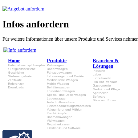
Infos anfordern
Für weitere Informationen über unsere Produkte und Services nehmen 
Home
Produkte
Branchen &
Unternehmensphilosophie
Pultwaagen
Lösungen
/ Tätigkeitsbereiche
Bodenwaagen
Industrie
Geschichte
Fahrzeugwaagen
Labor
Stellenangebote
Laborwaagen und Geräte
Einzelhandel
Zertifikate
Medizinische Waagen
"Ab Hof" Verkauf
Referenzen
Mobile Waagen
Gastronomie
Downloads
Behälterwaagen
Medizin und Pflege
Förderbandwaagen
Apotheken
Spezial- und Dosierwaagen
Software
Ladenwaagen
Stein und Erden
Aufschnittmaschinen
Fleischbearbeitungsmaschinen
Vakuumierer und Mühlen
Kombidämpfer
Rohrbahnwaagen
Viehwaagen
Registrierkassen
Elektronik und Software