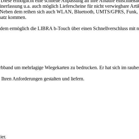
Diese ermöglicht eine schnelle Anpassung an Ihre Abläufe einschließl
inerfassung u.a. auch möglich Lieferscheine für nicht verwiegbare Art
n. Neben dem reihen sich auch WLAN, Bluetooth, UMTS/GPRS, Funk, 
nsatz kommen.
s zudem ermöglich die LIBRA b-Touch über einen Schnellverschluss mit
arbband um mehrlagige Wiegekarten zu bedrucken. Er hat sich im rauhe
Ihren Anforderungen gestalten und liefern.
ier.