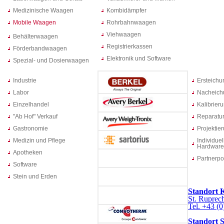
Medizinische Waagen
Kombidämpfer
Mobile Waagen
Rohrbahnwaagen
Viehwaagen
Behälterwaagen
Registrierkassen
Förderbandwaagen
Elektronik und Software
Spezial- und Dosierwaagen
Industrie
Ersteich
Labor
Nacheich
Einzelhandel
Kalibrier
"Ab Hof" Verkauf
Reparatur
Gastronomie
Projektie
Medizin und Pflege
Individuel
Hardware
Apotheken
Partnerpo
Software
Stein und Erden
Standort 
St. Ruprech
Tel. +43 (0
Standort 