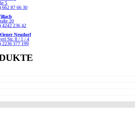
ße 5
) 662 87 66 30
illach
raße 20
0) 4242 236 42
Wiener Neudorf
i Str. 8 / 1 / 4
0) 2236 377 199
DUKTE