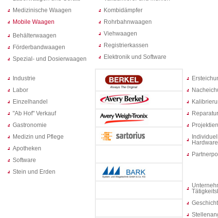
Medizinische Waagen
Kombidämpfer
Mobile Waagen
Rohrbahnwaagen
Viehwaagen
Behälterwaagen
Registrierkassen
Förderbandwaagen
Elektronik und Software
Spezial- und Dosierwaagen
Industrie
Ersteich
Labor
Nacheich
Einzelhandel
Kalibrier
"Ab Hof" Verkauf
Reparatur
Gastronomie
Projektie
Medizin und Pflege
Individuel
Hardware
Apotheken
Partnerpo
Software
Stein und Erden
Unterneh
Tätigkeit
Geschich
Stellenan