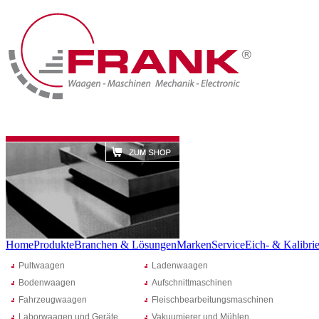
Home
Produkte
Branchen & Lösungen
Marken
Service
Eich- & Kalibrie
Pultwaagen
Ladenwaagen
Bodenwaagen
Aufschnittmaschinen
Fahrzeugwaagen
Fleischbearbeitungsmaschinen
Laborwaagen und Geräte
Vakuumierer und Mühlen