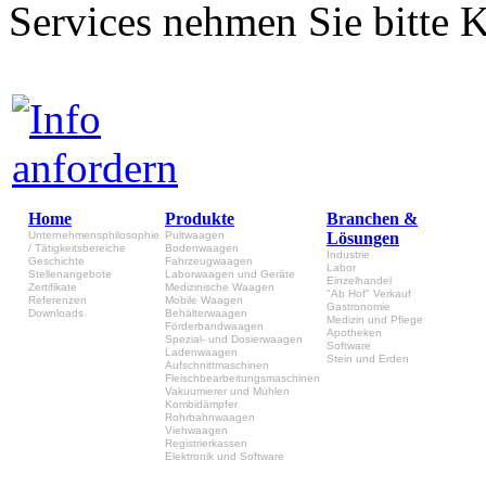
Services nehmen Sie bitte K
Home
Produkte
Branchen &
Unternehmensphilosophie
Pultwaagen
Lösungen
/ Tätigkeitsbereiche
Bodenwaagen
Industrie
Geschichte
Fahrzeugwaagen
Labor
Stellenangebote
Laborwaagen und Geräte
Einzelhandel
Zertifikate
Medizinische Waagen
"Ab Hof" Verkauf
Referenzen
Mobile Waagen
Gastronomie
Downloads
Behälterwaagen
Medizin und Pflege
Förderbandwaagen
Apotheken
Spezial- und Dosierwaagen
Software
Ladenwaagen
Stein und Erden
Aufschnittmaschinen
Fleischbearbeitungsmaschinen
Vakuumierer und Mühlen
Kombidämpfer
Rohrbahnwaagen
Viehwaagen
Registrierkassen
Elektronik und Software