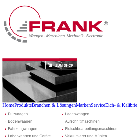
Home
Produkte
Branchen & Lösungen
Marken
Service
Eich- & Kalibrie
Pultwaagen
Ladenwaagen
Bodenwaagen
Aufschnittmaschinen
Fahrzeugwaagen
Fleischbearbeitungsmaschinen
Laborwaagen und Geräte
Vakuumierer und Mühlen