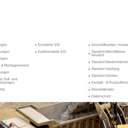
ungen
Eichstelle 555
Geschäftszeiten / Konta
ungen
Kalibrierstelle 625
Standort Wien/Wiener
Neudorf
ungen
Standort Niederösterre
 & Montageservice
Standort Salzburg
rungen
Standort Kärnten
le Soft- und
lösungen
Kontakt - & Rückrufform
rtal
Newsletterabo
Datenschutz