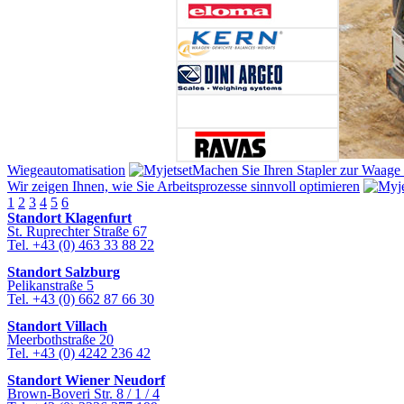
Wiegeautomatisation
Machen Sie Ihren Stapler zur Waage .
Wir zeigen Ihnen, wie Sie Arbeitsprozesse sinnvoll optimieren
1
2
3
4
5
6
Standort Klagenfurt
St. Ruprechter Straße 67
Tel. +43 (0) 463 33 88 22
Standort Salzburg
Pelikanstraße 5
Tel. +43 (0) 662 87 66 30
Standort Villach
Meerbothstraße 20
Tel. +43 (0) 4242 236 42
Standort Wiener Neudorf
Brown-Boveri Str. 8 / 1 / 4