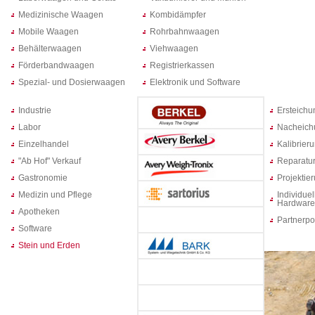
Medizinische Waagen
Kombidämpfer
Mobile Waagen
Rohrbahnwaagen
Behälterwaagen
Viehwaagen
Förderbandwaagen
Registrierkassen
Spezial- und Dosierwaagen
Elektronik und Software
Industrie
Ersteich
Labor
Nacheich
Einzelhandel
Kalibrier
"Ab Hof" Verkauf
Reparatur
Gastronomie
Projektie
Medizin und Pflege
Individuel
Hardware
Apotheken
Partnerpo
Software
Stein und Erden