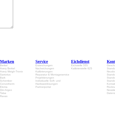
Marken
Service
Eichdienst
Kont
Berkel
Ersteichungen
Eichstelle 555
Geschä
Avery Berkel
Nacheichungen
Kalibrierstelle 625
Stando
Avery Weigh-Tronix
Kalibrierungen
Neudor
Sartorius
Reparatur & Montageservice
Stando
Bark
Projektierungen
Stando
Schember
Individuelle Soft- und
Stando
Convotherm
Hardwarelösungen
Kontak
Eloma
Partnerportal
Rückru
Dini Argeo
Newsle
Talsa
Datens
Ravas