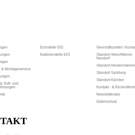
ungen
Eichstelle 555
Geschäftszeiten / Konta
ungen
Kalibrierstelle 625
Standort Wien/Wiener
Neudorf
ungen
Standort Niederösterre
 & Montageservice
Standort Salzburg
rungen
Standort Kärnten
le Soft- und
lösungen
Kontakt - & Rückrufform
rtal
Newsletterabo
Datenschutz
TAKT