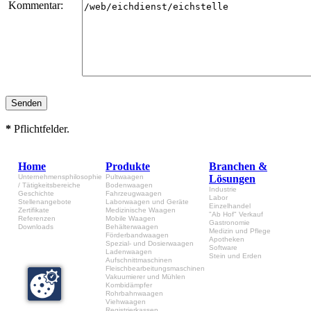
Kommentar:
*
Pflichtfelder.
Home
Produkte
Branchen &
Unternehmensphilosophie
Pultwaagen
Lösungen
/ Tätigkeitsbereiche
Bodenwaagen
Industrie
Geschichte
Fahrzeugwaagen
Labor
Stellenangebote
Laborwaagen und Geräte
Einzelhandel
Zertifikate
Medizinische Waagen
"Ab Hof" Verkauf
Referenzen
Mobile Waagen
Gastronomie
Downloads
Behälterwaagen
Medizin und Pflege
Förderbandwaagen
Apotheken
Spezial- und Dosierwaagen
Software
Ladenwaagen
Stein und Erden
Aufschnittmaschinen
Fleischbearbeitungsmaschinen
Vakuumierer und Mühlen
Kombidämpfer
Rohrbahnwaagen
Viehwaagen
Registrierkassen