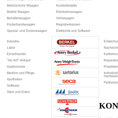
Medizinische Waagen
Kombidämpfer
Mobile Waagen
Rohrbahnwaagen
Behälterwaagen
Viehwaagen
Förderbandwaagen
Registrierkassen
Spezial- und Dosierwaagen
Elektronik und Software
Industrie
Ersteich
Labor
Nacheich
Einzelhandel
Kalibrier
"Ab Hof" Verkauf
Reparatur
Gastronomie
Projektie
Medizin und Pflege
Individuel
Hardware
Apotheken
Partnerpo
Software
Stein und Erden
KON