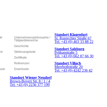
Standort Klagenfurt
kt
Unternehmensphilosophie /
St. Ruprechter Straße 67
Tätigkeitsbereiche
Tel. +43 (0) 463 33 88 22
Geschichte
Standort Salzburg
ich
Stellenangebote
Pelikanstraße 5
Tel. +43 (0) 662 87 66 30
Zertifikate
Standort Villach
Referenzen
Meerbothstraße 20
ular
Downloads
Tel. +43 (0) 4242 236 42
Standort Wiener Neudorf
Brown-Boveri Str. 8 / 1 / 4
Tel. +43 (0) 2236 377 199