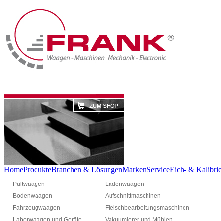
Home
Produkte
Branchen & Lösungen
Marken
Service
Eich- & Kalibrie
Pultwaagen
Ladenwaagen
Bodenwaagen
Aufschnittmaschinen
Fahrzeugwaagen
Fleischbearbeitungsmaschinen
Laborwaagen und Geräte
Vakuumierer und Mühlen