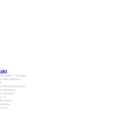
akt
ftszeiten / Kontakt
rt Wien/Wiener
f
rt Niederösterreich
rt Salzburg
rt Kärnten
t - &
fformular
tterabo
chutz