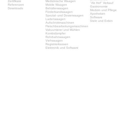
Zertifikate
Medizinische Waagen
"Ab Hof" Verkauf
Referenzen
Mobile Waagen
Gastronomie
Downloads
Behälterwaagen
Medizin und Pflege
Förderbandwaagen
Apotheken
Spezial- und Dosierwaagen
Software
Ladenwaagen
Stein und Erden
Aufschnittmaschinen
Fleischbearbeitungsmaschinen
Vakuumierer und Mühlen
Kombidämpfer
Rohrbahnwaagen
Viehwaagen
Registrierkassen
Elektronik und Software