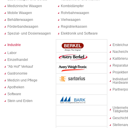
Medizinische Waagen
Kombidämpfer
Mobile Waagen
Rohrbahnwaagen
Behälterwaagen
Viehwaagen
Förderbandwaagen
Registrierkassen
Spezial- und Dosierwaagen
Elektronik und Software
Industrie
Ersteich
Nacheich
Labor
Kalibrier
Einzelhandel
Reparatur
"Ab Hof" Verkauf
Projektie
Gastronomie
Individuel
Medizin und Pflege
Hardware
Apotheken
Partnerpo
Software
Stein und Erden
Unterneh
Tätigkeit
Geschich
Stellenan