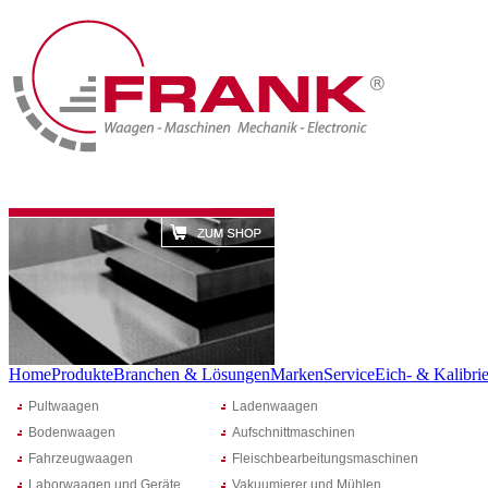
Home
Produkte
Branchen & Lösungen
Marken
Service
Eich- & Kalibrie
Pultwaagen
Ladenwaagen
Bodenwaagen
Aufschnittmaschinen
Fahrzeugwaagen
Fleischbearbeitungsmaschinen
Laborwaagen und Geräte
Vakuumierer und Mühlen