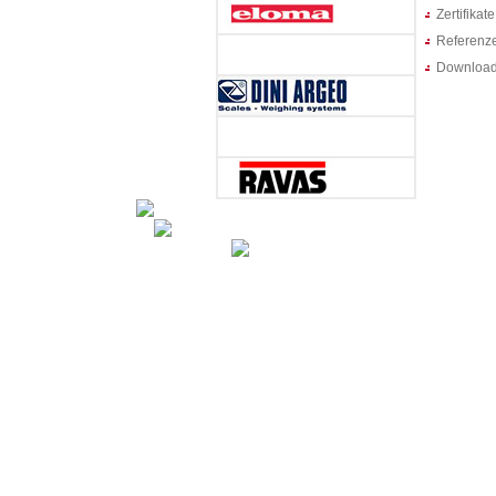
Zertifikate
Referenz
Downloa
Radlagerwaagen, Brückenwaagen, Wieg
...
Alles ohne Umwege direkt im Radlade
für Ihr Labor
Wir zeigen Ihnen, wie Sie 
wie Sie Arbeitsprozesse sinnvoll optimieren