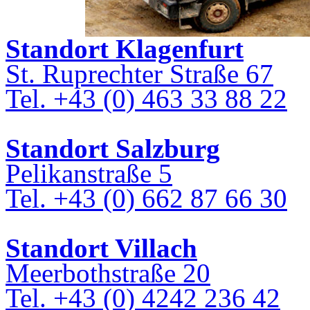
Standort Klagenfurt
Radlagerwaagen, Brückenwaagen, Wiegeautomatis
Alles ohne Umwege direkt im Radlader 
St. Ruprechter Straße 67
Ihr Labor
Wir zeigen Ihnen, wie Sie Arb
wie Sie Arbeitsprozesse sinnvoll optimieren
Tel. +43 (0) 463 33 88 22
Standort Salzburg
Pelikanstraße 5
Tel. +43 (0) 662 87 66 30
Standort Villach
Meerbothstraße 20
Tel. +43 (0) 4242 236 42