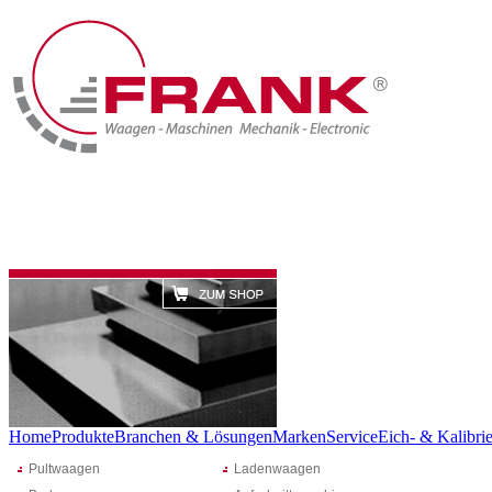
Home
Produkte
Branchen & Lösungen
Marken
Service
Eich- & Kalibrie
Pultwaagen
Ladenwaagen