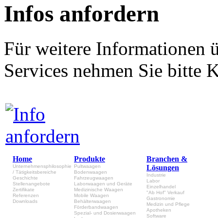
Infos anfordern
Für weitere Informationen 
Services nehmen Sie bitte K
Home
Produkte
Branchen &
Unternehmensphilosophie
Pultwaagen
Lösungen
/ Tätigkeitsbereiche
Bodenwaagen
Industrie
Geschichte
Fahrzeugwaagen
Labor
Stellenangebote
Laborwaagen und Geräte
Einzelhandel
Zertifikate
Medizinische Waagen
"Ab Hof" Verkauf
Referenzen
Mobile Waagen
Gastronomie
Downloads
Behälterwaagen
Medizin und Pflege
Förderbandwaagen
Apotheken
Spezial- und Dosierwaagen
Software