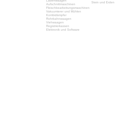
Ladenwaagen
Stein und Erden
Aufschnittmaschinen
Fleischbearbeitungsmaschinen
Vakuumierer und Mühlen
Kombidämpfer
Rohrbahnwaagen
Viehwaagen
Registrierkassen
Elektronik und Software