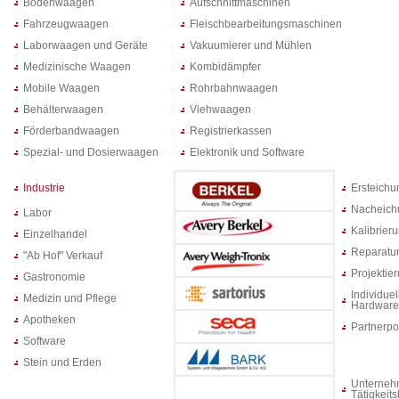
Bodenwaagen
Aufschnittmaschinen
Fahrzeugwaagen
Fleischbearbeitungsmaschinen
Laborwaagen und Geräte
Vakuumierer und Mühlen
Medizinische Waagen
Kombidämpfer
Mobile Waagen
Rohrbahnwaagen
Behälterwaagen
Viehwaagen
Förderbandwaagen
Registrierkassen
Spezial- und Dosierwaagen
Elektronik und Software
Industrie
Ersteich
Nacheich
Labor
Kalibrier
Einzelhandel
Reparatur
"Ab Hof" Verkauf
Projektie
Gastronomie
Individuel
Medizin und Pflege
Hardware
Apotheken
Partnerpo
Software
Stein und Erden
Unterneh
Tätigkeit