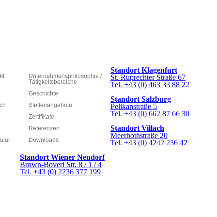
Standort Klagenfurt
kt
Unternehmensphilosophie /
St. Ruprechter Straße 67
Tätigkeitsbereiche
Tel. +43 (0) 463 33 88 22
Geschichte
Standort Salzburg
ich
Stellenangebote
Pelikanstraße 5
Tel. +43 (0) 662 87 66 30
Zertifikate
Standort Villach
Referenzen
Meerbothstraße 20
ular
Downloads
Tel. +43 (0) 4242 236 42
Standort Wiener Neudorf
Brown-Boveri Str. 8 / 1 / 4
Tel. +43 (0) 2236 377 199