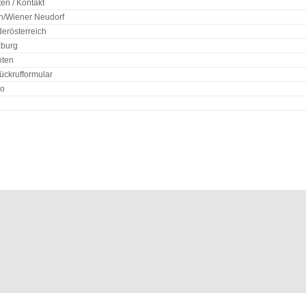
en / Kontakt
n/Wiener Neudorf
derösterreich
zburg
nten
ückrufformular
bo