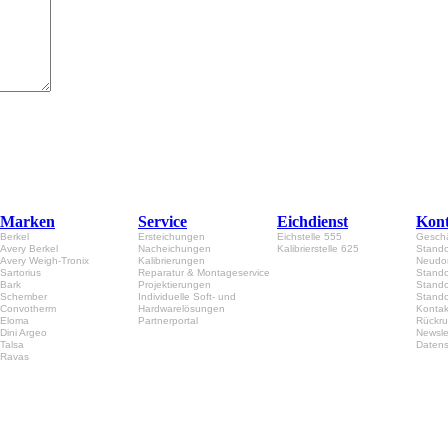
Marken
Service
Eichdienst
Kont
Berkel
Ersteichungen
Eichstelle 555
Geschä
Avery Berkel
Nacheichungen
Kalibrierstelle 625
Stando
Avery Weigh-Tronix
Kalibrierungen
Neudor
Sartorius
Reparatur & Montageservice
Stando
Bark
Projektierungen
Stando
Schember
Individuelle Soft- und
Stando
Convotherm
Hardwarelösungen
Kontak
Eloma
Partnerportal
Rückru
Dini Argeo
Newsle
Talsa
Datens
Ravas