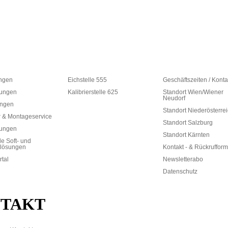
ungen
Eichstelle 555
Geschäftszeiten / Konta
ungen
Kalibrierstelle 625
Standort Wien/Wiener
Neudorf
ungen
Standort Niederösterre
 & Montageservice
Standort Salzburg
rungen
Standort Kärnten
le Soft- und
lösungen
Kontakt - & Rückrufform
rtal
Newsletterabo
Datenschutz
TAKT