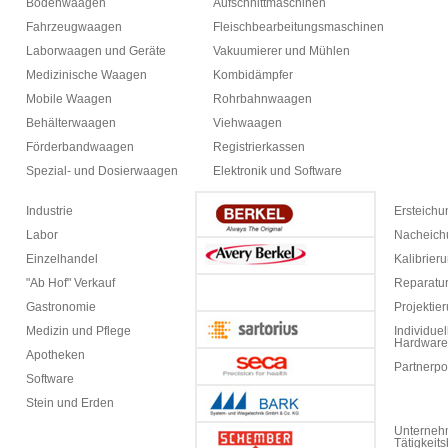
Bodenwaagen
Aufschnittmaschinen
Fahrzeugwaagen
Fleischbearbeitungsmaschinen
Laborwaagen und Geräte
Vakuumierer und Mühlen
Medizinische Waagen
Kombidämpfer
Mobile Waagen
Rohrbahnwaagen
Behälterwaagen
Viehwaagen
Förderbandwaagen
Registrierkassen
Spezial- und Dosierwaagen
Elektronik und Software
Industrie
Ersteich
Labor
Nacheich
Einzelhandel
Kalibrier
"Ab Hof" Verkauf
Reparatur
Gastronomie
Projektie
Medizin und Pflege
Individuel
Hardware
Apotheken
Partnerpo
Software
Stein und Erden
Unterneh
Tätigkeit