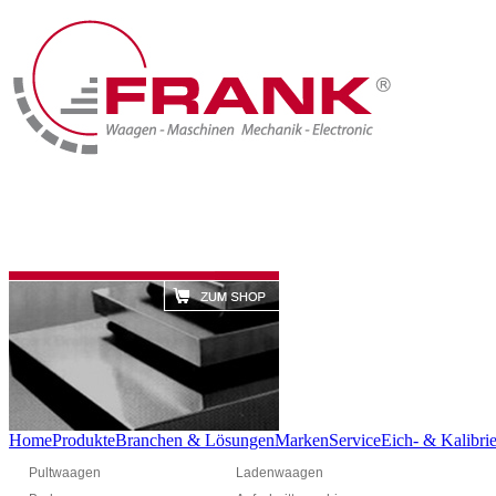
Home
Produkte
Branchen & Lösungen
Marken
Service
Eich- & Kalibrie
Pultwaagen
Ladenwaagen