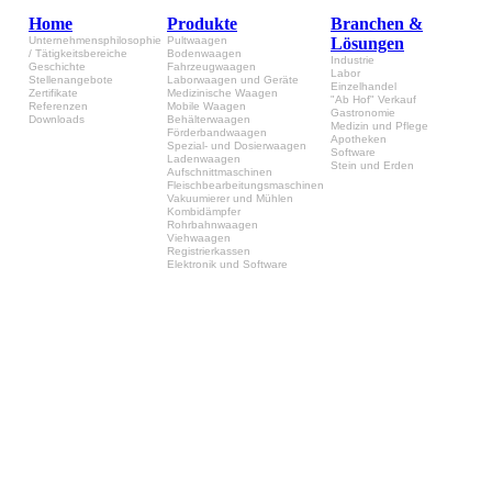
Home
Produkte
Branchen &
Unternehmensphilosophie
Pultwaagen
Lösungen
/ Tätigkeitsbereiche
Bodenwaagen
Industrie
Geschichte
Fahrzeugwaagen
Labor
Stellenangebote
Laborwaagen und Geräte
Einzelhandel
Zertifikate
Medizinische Waagen
"Ab Hof" Verkauf
Referenzen
Mobile Waagen
Gastronomie
Downloads
Behälterwaagen
Medizin und Pflege
Förderbandwaagen
Apotheken
Spezial- und Dosierwaagen
Software
Ladenwaagen
Stein und Erden
Aufschnittmaschinen
Fleischbearbeitungsmaschinen
Vakuumierer und Mühlen
Kombidämpfer
Rohrbahnwaagen
Viehwaagen
Registrierkassen
Elektronik und Software