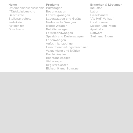
Home
Produkte
Branchen & Lösungen
Unternehmensphilosophie
Pultwaagen
Industrie
/ Tätigkeitsbereiche
Bodenwaagen
Labor
Geschichte
Fahrzeugwaagen
Einzelhandel
Stellenangebote
Laborwaagen und Geräte
"Ab Hof" Verkauf
Zertifikate
Medizinische Waagen
Gastronomie
Referenzen
Mobile Waagen
Medizin und Pflege
Downloads
Behälterwaagen
Apotheken
Förderbandwaagen
Software
Spezial- und Dosierwaagen
Stein und Erden
Ladenwaagen
Aufschnittmaschinen
Fleischbearbeitungsmaschinen
Vakuumierer und Mühlen
Kombidämpfer
Rohrbahnwaagen
Viehwaagen
Registrierkassen
Elektronik und Software