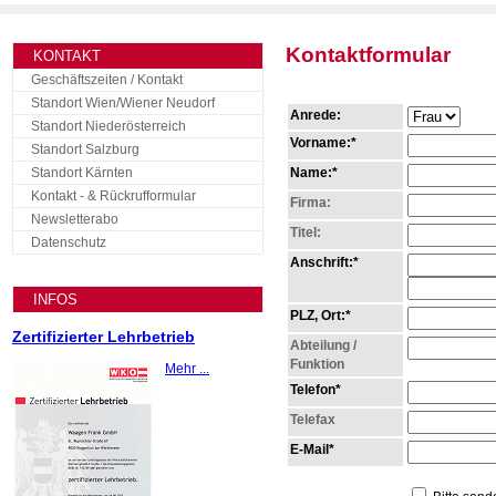
Kontaktformular
KONTAKT
Geschäftszeiten / Kontakt
Standort Wien/Wiener Neudorf
Anrede:
Standort Niederösterreich
Vorname:*
Standort Salzburg
Standort Kärnten
Name:*
Kontakt - & Rückrufformular
Firma:
Newsletterabo
Titel:
Datenschutz
Anschrift:*
INFOS
PLZ, Ort:*
Zertifizierter Lehrbetrieb
Abteilung /
Funktion
Mehr ...
Telefon*
Telefax
E-Mail*